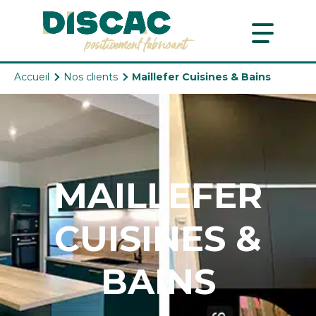
Aller au contenu
Aller au menu
Accueil
Nos clients
Maillefer Cuisines & Bains
MAILLEFER
CUISINES &
BAINS