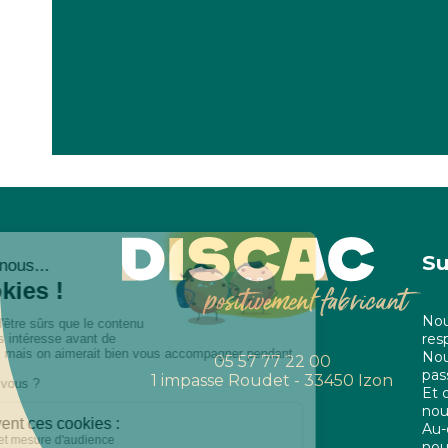
Su
Nou
res
Nou
05 57 77 22 00
pas
1 impasse Roudet - 33450 Izon
Et o
nou
Au-
nou